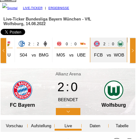
LIVE-TICKER
|
ERGEBNISSE
Live-Ticker Bundesliga
Bayern München - VfL
Wolfsburg, 14.08.2022
2
2 : 2
0 : 0
2 : 0
STU
S04
vs
BMG
M05
vs
UBE
FCB
vs
WOB
Allianz Arena
2:0
BEENDET
FC Bayern
Wolfsburg
Vorschau
Aufstellung
Live
Daten
Tabelle