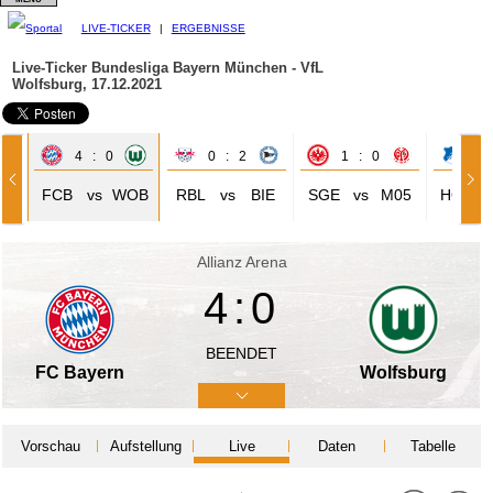
LIVE-TICKER
|
ERGEBNISSE
Live-Ticker Bundesliga
Bayern München - VfL
Wolfsburg, 17.12.2021
4 : 0
0 : 2
1 : 0
1 
FCB
vs
WOB
RBL
vs
BIE
SGE
vs
M05
HOF
Allianz Arena
4:0
BEENDET
FC Bayern
Wolfsburg
Vorschau
Aufstellung
Live
Daten
Tabelle