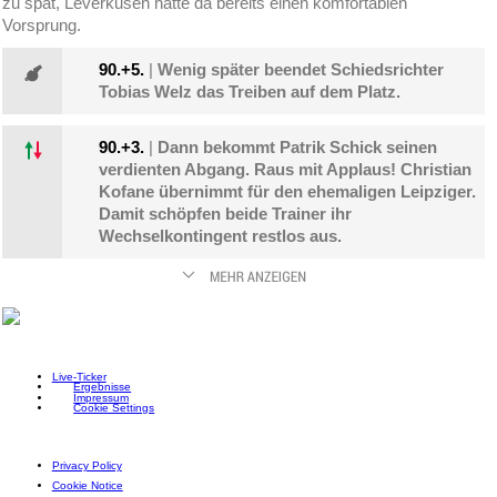
zu spät, Leverkusen hatte da bereits einen komfortablen
Vorsprung.
90.+5.
|
Wenig später beendet Schiedsrichter
Tobias Welz das Treiben auf dem Platz.
90.+3.
|
Dann bekommt Patrik Schick seinen
verdienten Abgang. Raus mit Applaus! Christian
Kofane übernimmt für den ehemaligen Leipziger.
Damit schöpfen beide Trainer ihr
Wechselkontingent restlos aus.
Live-Ticker
Ergebnisse
Impressum
Cookie Settings
Privacy Policy
Cookie Notice