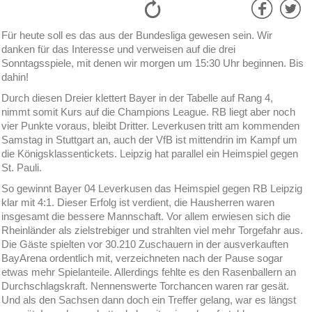
Für heute soll es das aus der Bundesliga gewesen sein. Wir
danken für das Interesse und verweisen auf die drei
Sonntagsspiele, mit denen wir morgen um 15:30 Uhr beginnen. Bis
dahin!
Durch diesen Dreier klettert Bayer in der Tabelle auf Rang 4,
nimmt somit Kurs auf die Champions League. RB liegt aber noch
vier Punkte voraus, bleibt Dritter. Leverkusen tritt am kommenden
Samstag in Stuttgart an, auch der VfB ist mittendrin im Kampf um
die Königsklassentickets. Leipzig hat parallel ein Heimspiel gegen
St. Pauli.
So gewinnt Bayer 04 Leverkusen das Heimspiel gegen RB Leipzig
klar mit 4:1. Dieser Erfolg ist verdient, die Hausherren waren
insgesamt die bessere Mannschaft. Vor allem erwiesen sich die
Rheinländer als zielstrebiger und strahlten viel mehr Torgefahr aus.
Die Gäste spielten vor 30.210 Zuschauern in der ausverkauften
BayArena ordentlich mit, verzeichneten nach der Pause sogar
etwas mehr Spielanteile. Allerdings fehlte es den Rasenballern an
Durchschlagskraft. Nennenswerte Torchancen waren rar gesät.
Und als den Sachsen dann doch ein Treffer gelang, war es längst