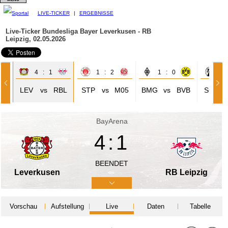
LIVE-TICKER
|
ERGEBNISSE
Live-Ticker Bundesliga
Bayer Leverkusen - RB
Leipzig, 02.05.2026
4 : 1
1 : 2
1 : 0
1 
TU
LEV
vs
RBL
STP
vs
M05
BMG
vs
BVB
SCF
BayArena
4:1
BEENDET
Leverkusen
RB Leipzig
Vorschau
Aufstellung
Live
Daten
Tabelle