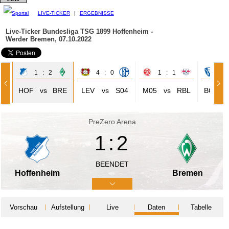
LIVE-TICKER
|
ERGEBNISSE
Live-Ticker Bundesliga
TSG 1899 Hoffenheim -
Werder Bremen, 07.10.2022
1 : 2
4 : 0
1 : 1
3 
HOF
vs
BRE
LEV
vs
S04
M05
vs
RBL
BOC
PreZero Arena
1:2
BEENDET
Hoffenheim
Bremen
Vorschau
Aufstellung
Live
Daten
Tabelle