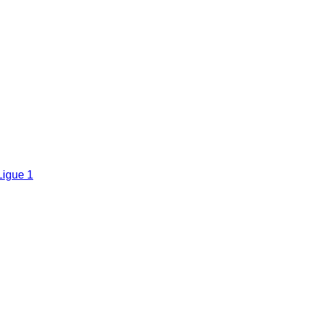
Ligue 1