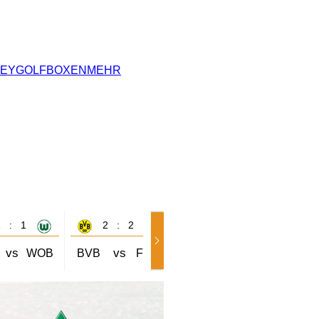
KEY
GOLF
BOXEN
MEHR
1 : 1
2 : 2
5 : 2
vs
vs
vs
WOB
BVB
FCB
BMG
KÖL
BER