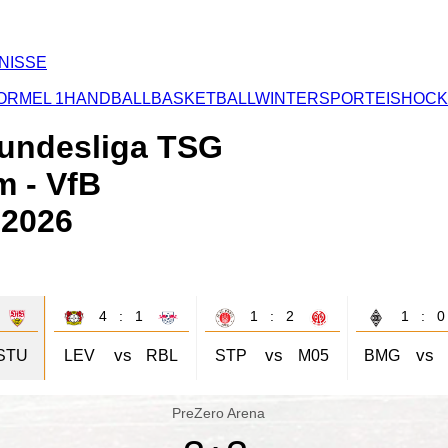
NISSE
ORMEL 1
HANDBALL
BASKETBALL
WINTERSPORT
EISHOC
Bundesliga
TSG
m - VfB
.2026
4 : 1
1 : 2
1 : 0
vs
vs
vs
STU
LEV
RBL
STP
M05
BMG
PreZero Arena