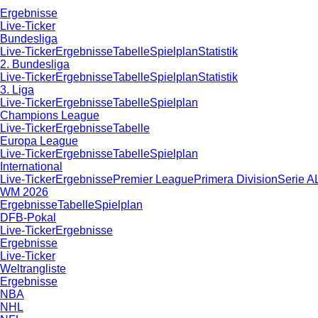
Ergebnisse
Live-Ticker
Bundesliga
Live-Ticker
Ergebnisse
Tabelle
Spielplan
Statistik
2. Bundesliga
Live-Ticker
Ergebnisse
Tabelle
Spielplan
Statistik
3. Liga
Live-Ticker
Ergebnisse
Tabelle
Spielplan
Champions League
Live-Ticker
Ergebnisse
Tabelle
Europa League
Live-Ticker
Ergebnisse
Tabelle
Spielplan
International
Live-Ticker
Ergebnisse
Premier League
Primera Division
Serie A
WM 2026
Ergebnisse
Tabelle
Spielplan
DFB-Pokal
Live-Ticker
Ergebnisse
Ergebnisse
Live-Ticker
Weltrangliste
Ergebnisse
NBA
NHL