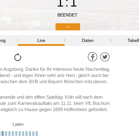
1:1
BEENDET
ung
Live
Daten
Tabel
n Augsburg. Danke für Ihr Interesse heute Nachmittag.
nd - und legen Ihnen sehr ans Herz, gleich auch bei
ie zwischen dem BVB und Bayern München mitzulesen.
ende und den elften Spieltag: Köln will nach dem
heute zum Karnevalsauftakt am 11.11. beim VfL Bochum
zeitgleich zu Hause gegen 1899 Hoffenheim gefordert.
Laden