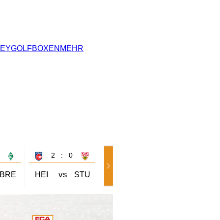
KEY
GOLF
BOXEN
MEHR
2 : 0
vs
BRE
HEI
STU