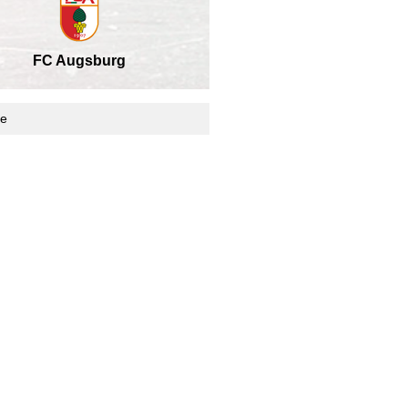
FC Augsburg
le