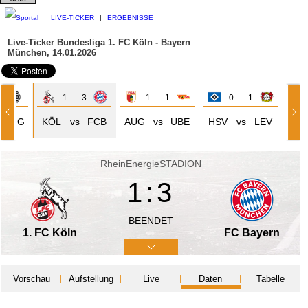
LIVE-TICKER
|
ERGEBNISSE
Live-Ticker Bundesliga
1. FC Köln - Bayern
München, 14.01.2026
1
1 : 3
1 : 1
0 : 1
BMG
KÖL
vs
FCB
AUG
vs
UBE
HSV
vs
LEV
RheinEnergieSTADION
1:3
BEENDET
1. FC Köln
FC Bayern
Vorschau
Aufstellung
Live
Daten
Tabelle